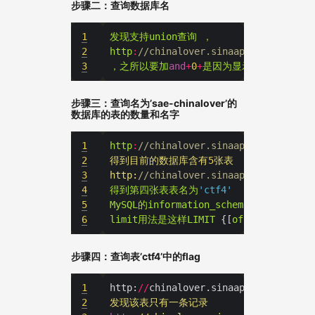
步骤二：查询数据库名
1
发现支持union查询
，
2
http
:
//
chinalover
.
sinaapp
.
com
/
SQL
-
GB
3
，之所以要加
and
+
0
+
是因为显示点只有一处，
步骤三：查询名为’sae-chinalover’的
数据库的表的数量和名字
1
http
:
//
chinalover
.
sinaapp
.
com
/
SQL
-
GB
2
得到目前的数据库含有
5
3
http:
//chinalover.sinaapp.com/SQL-GB
4
得到第四张表表名为
'ctf4'
5
MySQL的information_schema
6
limit用法是这样LIMIT
 {[
offset
,] 
row_c
步骤四：查询表’ctf4’中的flag
1
http:
//
chinalover.sinaapp.com
/
SQL
-
GB
2