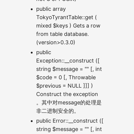
public array
TokyoTyrantTable::get (
mixed $keys ) Gets a row
from table database.
(version>0.3.0)
public
Exception::__construct ([
string $message = "" [, int
$code = 0 [, Throwable
$previous = NULL ]]] )
Construct the exception
。其中对message的处理是
非二进制安全的。
public Error::__construct ([
string $message = "" [, int