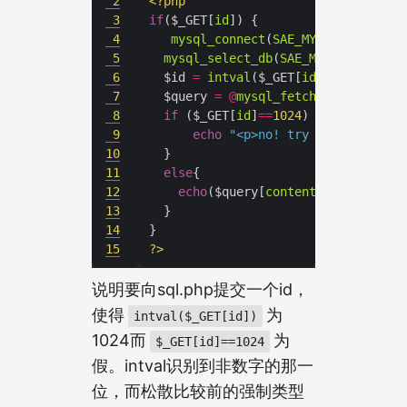
2
<?
php
3
if
($_GET[
id
4
mysql_connect
(
SAE_MYSQL_HOST_M
.
5
mysql_select_db
(
SAE_MYSQL_DB
6
  $id 
=
intval
($_GET[
id
7
  $query 
=
@
mysql_fetch_array
(
mysql
8
if
 ($_GET[
id
]
==
1024
9
echo
"<p>no! try again</p>"
10
11
else
12
echo
($query[
content
13
14
15
?>
说明要向sql.php提交一个id，
使得
为
intval($_GET[id])
1024而
为
$_GET[id]==1024
假。intval识别到非数字的那一
位，而松散比较前的强制类型