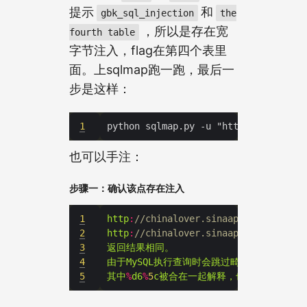
提示
和
gbk_sql_injection
the
，所以是存在宽
fourth table
字节注入，flag在第四个表里
面。上sqlmap跑一跑，最后一
步是这样：
1
也可以手注：
步骤一：确认该点存在注入
1
http
:
//
chinalover
.
sinaapp
.
com
/
SQL
-
GB
2
http
:
//
chinalover
.
sinaapp
.
com
/
SQL
-
GB
3
返回结果相同。
4
由于MySQL执行查询时会跳过畸形字符，而
id
5
其中
%
d6
%
5
c被合在一起解释，也就是id
=
'2