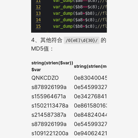
11
var_dump
($a8
==
$c8);
//true
12
var_dump
($b8
==
$c8);
//false
13
var_dump
($a8
+
$b8);
//float(20)
14
var_dump
($a8
+
$c8);
//float(20)
15
var_dump
($b8
+
$c8);
//float(20) 
4、其他符合
的
/0[eE]\d{30}/
MD5值：
string(strlen($var))
string(strlen(md5($var))) md
$var
QNKCDZO
0e83040045199349405
s878926199a
0e54599327451770903
s155964671a
0e34276841682245152
s1502113478a
0e86158016329156124
s214587387a
0e8482404488305379
s878926199a
0e54599327451770903
s1091221200a
0e94062421785656155