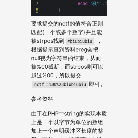
7
echo
'骚年，继续努力吧啊~'
8
要求提交的nctf的值符合正则
匹配(一个或多个数字)并且能
被strpos找到
，
#biubiubiu
根据提示查到资料ereg会把
null视为字符串的结束，从而
被%00截断，而strpos则可以
越过%00，所以提交
即可。
nctf=1%00%23biubiubiu
参考资料
由于在PHP中
string
的实现本质
上是一个以字节为单位的数组
加上一个声明缓冲区长度的整