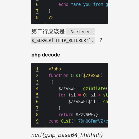
6
echo
"are you from google?"
7
8
?>
第二行应该是
$referer =
？
$_SERVER['HTTP_REFERER'];
php decode
1
<?
php
2
function
CLsI
(
$ZzvSWE
3
4
    $ZzvSWE 
=
gzinflate
(
base64_decod
5
for
 ($i 
=
0
; $i 
<
strlen
($ZzvSWE
6
        $ZzvSWE[$i] 
=
chr
(
ord
($ZzvSW
7
8
return
9
echo
CLsI
(
"+7DnQGFmYVZ+eoGmlg0fd3puU
nctf{gzip_base64_hhhhhh}