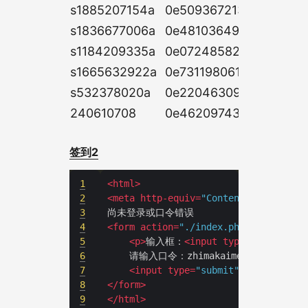
s1885207154a
0e50936721341820670
s1836677006a
0e48103649086766111
s1184209335a
0e07248582039277338
s1665632922a
0e731198061491163073
s532378020a
0e22046309585551150
240610708
0e46209743190650901
签到2
1
<
html
>
2
<
meta
http-equiv
=
"Content-Type"
cont
3
4
<
form
action
=
"./index.php"
method
=
"p
5
<
p
>
输入框：
<
input
type
=
"password"
6
7
<
input
type
=
"submit"
value
=
"开门"
8
</
form
>
9
</
html
>