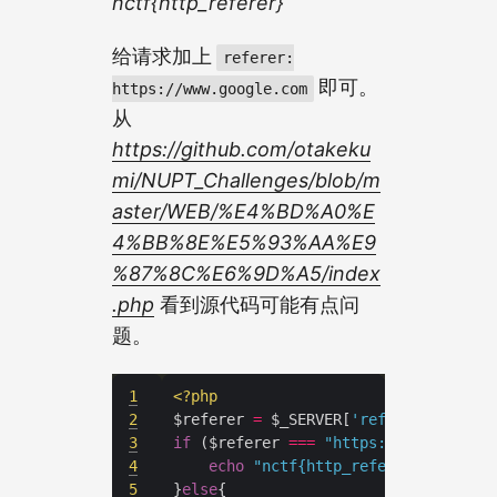
nctf{http_referer}
给请求加上
referer:
即可。
https://www.google.com
从
https://github.com/otakeku
mi/NUPT_Challenges/blob/m
aster/WEB/%E4%BD%A0%E
4%BB%8E%E5%93%AA%E9
%87%8C%E6%9D%A5/index
.php
看到源代码可能有点问
题。
1
<?
php
2
$referer 
=
 $_SERVER[
'referer'
3
if
 ($referer 
===
"https://www.google
4
echo
"nctf{http_referer}"
5
}
else