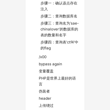
步骤一：确认该点存在
注入
步骤二：查询数据库名
步骤三：查询名为’sae-
chinalover’的数据库的
表的数量和名字
步骤四：查询表’ctf4’中
的flag
/x00
bypass again
变量覆盖
PHP是世界上最好的语
言
伪装者
header
上传绕过