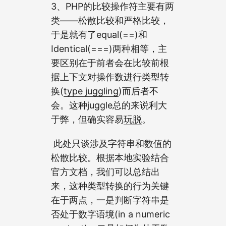
3、PHP的比较操作符主要有两
类——松散比较和严格比较，
于是就有了equal(==)和
Identical(===)两种相等，主
要区别在于前者会在比较前根
据上下文对操作数进行类型转
换(
type juggling
)而后者不
会。这种juggle总的来说利大
于弊，但确实容易
玩脱
。
​ 此处只谈涉及字符串和数值的
松散比较。根据本地实验结合
官方文档，我们可以总结出
来，这种类型转换的行为关键
在于两点，一是判断字符串是
否处于数字语境(in a numeric