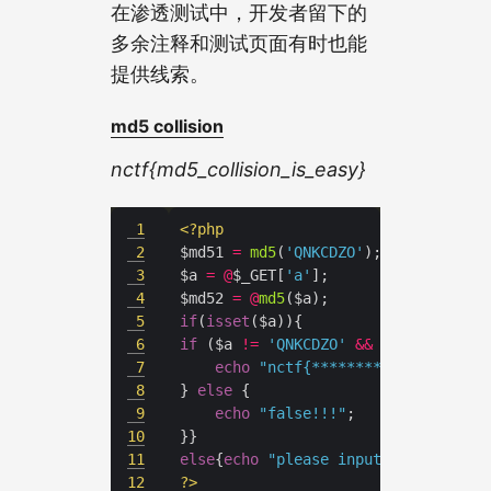
在渗透测试中，开发者留下的
多余注释和测试页面有时也能
提供线索。
md5 collision
nctf{md5_collision_is_easy}
1
<?
php
2
$md51 
=
md5
(
'QNKCDZO'
3
$a 
=
@
$_GET[
'a'
4
$md52 
=
@
md5
5
if
(
isset
6
if
 ($a 
!=
'QNKCDZO'
&&
 $md51 
==
7
echo
"nctf{*****************}"
8
} 
else
9
echo
"false!!!"
10
11
else
{
echo
"please input a"
12
?>