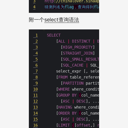
3
http
://chinalover.sinaapp.com/
SQL
-GB
4
猜测列名为
flag
，查询得到
附一个
select查询语法
1
SELECT
2
    [
ALL
|
DISTINCT
|
DISTINCTROW
3
      [
HIGH_PRIORITY
4
      [
STRAIGHT_JOIN
5
      [
SQL_SMALL_RESULT
] [
SQL_BIG_R
6
      [
SQL_CACHE
|
 SQL_NO_CACHE] [
S
7
8
    [
FROM
9
      [
PARTITION
10
    [
WHERE
11
    [
GROUP
BY
{
col_name 
|
 expr 
|
po
12
      [
ASC
|
DESC
], ... [
WITH
ROLLU
13
    [
HAVING
14
    [
ORDER
BY
{
col_name 
|
 expr 
|
po
15
      [
ASC
|
DESC
16
    [
LIMIT
{
[
offset
,] 
row_count
|
r