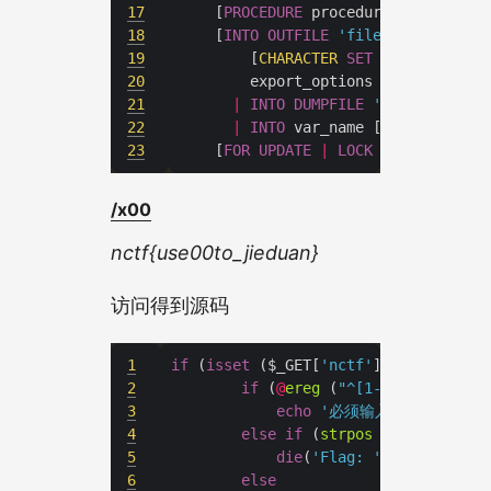
17
    [
PROCEDURE
18
    [
INTO
OUTFILE
'file_name'
19
        [
CHARACTER
SET
20
21
|
INTO
DUMPFILE
'file_name'
22
|
INTO
23
    [
FOR
UPDATE
|
LOCK
IN
SHARE
MOD
/x00
nctf{use00to_jieduan}
访问得到源码
1
if
 (
isset
 ($_GET[
'nctf'
2
if
 (
@
ereg
 (
"^[1-9]+$"
, $_GET
3
echo
'必须输入数字才行'
4
else
if
 (
strpos
 ($_GET[
'nctf
5
die
(
'Flag: '
.
6
else